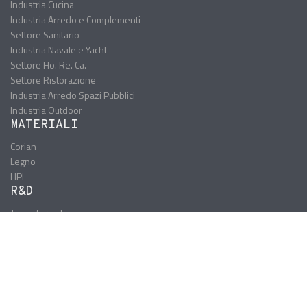
Industria Cucina
Industria Arredo e Complementi
Settore Sanitario
Industria Navale e Yacht
Settore Ho. Re. Ca.
Settore Ristorazione
Industria Arredo Spazi Pubblici
Industria Outdoor
MATERIALI
Corian
Legno
HPL
R&D
Termoformatura
Microdecorazione
3D-Tex
Tattoox
TX-Touch
Laser
Multilayer