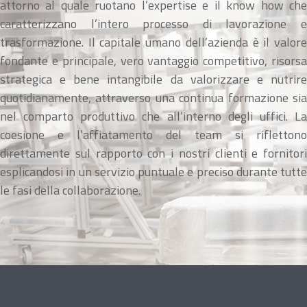
attorno al quale ruo­tano l’expertise e il know how che
caratterizzano l’intero processo di lavorazione e
trasformazio­ne. Il capitale umano dell’azienda è il valore
fon­dante e principale, vero vantaggio competitivo, risorsa
strategica e bene intangibile da valoriz­zare e nutrire
quotidianamente, attraverso una continua formazione sia
nel comparto produttivo che all’interno degli uffici. La
coesione e l’affia­tamento del team si riflettono
direttamente sul rapporto con i nostri clienti e fornitori
esplican­dosi in un servizio puntuale e preciso durante tutte
le fasi della collaborazione.