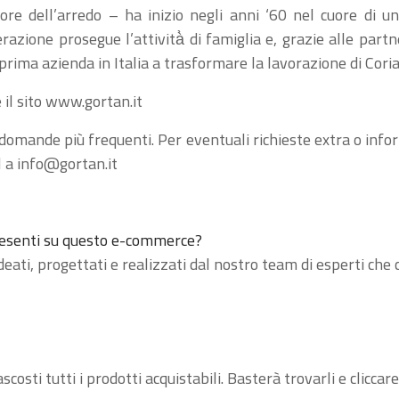
ore dell’arredo – ha inizio negli anni ‘60 nel cuore di un
nerazione prosegue l’attività̀ di famiglia e, grazie alle par
a prima azienda in Italia a trasformare la lavorazione di Cori
il sito
www.gortan.it
domande più frequenti. Per eventuali richieste extra o infor
l a
info@gortan.it
resenti su questo e-commerce?
deati, progettati e realizzati dal nostro team di esperti che
ascosti tutti i prodotti acquistabili. Basterà trovarli e clicc