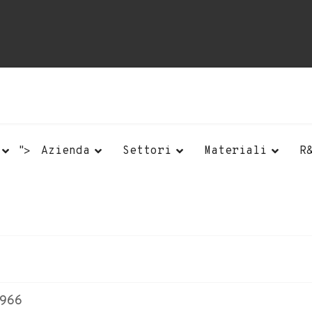
">
Azienda
Settori
Materiali
R
966