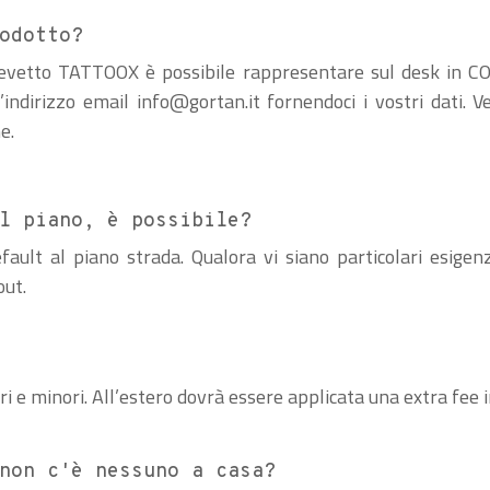
odotto?
revetto TATTOOX è possibile rappresentare sul desk in C
l’indirizzo email
info@gortan.it
fornendoci i vostri dati. V
e.
l piano, è possibile?
ault al piano strada. Qualora vi siano particolari esigen
out.
ri e minori. All’estero dovrà essere applicata una extra fee i
non c'è nessuno a casa?